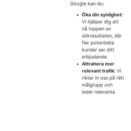
Google kan du:
Öka din synlighet:
Vi hjälper dig att
nå toppen av
sökresultaten, där
fler potentiella
kunder ser ditt
erbjudande.
Attrahera mer
relevant trafik:
Vi
riktar in oss på rätt
målgrupp och
leder relevanta
besökare till din
webbplats.
Förbättra
konverteringsfrekve
Vi skapar en